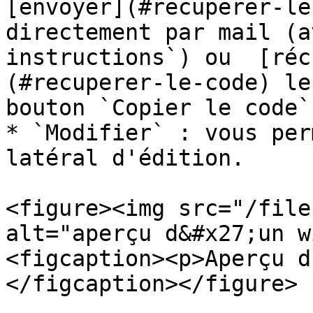
[envoyer](#recuperer-le
directement par mail (a
instructions`) ou  [réc
(#recuperer-le-code) le
bouton `Copier le code`)
* `Modifier` : vous per
latéral d'édition.

<figure><img src="/file
alt="aperçu d&#x27;un w
<figcaption><p>Aperçu d
</figcaption></figure>
