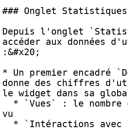
### Onglet Statistiques

Depuis l'onglet `Statis
accéder aux données d'u
:&#x20;

* Un premier encadré `D
donne des chiffres d'ut
le widget dans sa globa
  * `Vues` : le nombre de fois où le widget a été 
vu

  * `Intéractions avec le cours` : le nombre de 