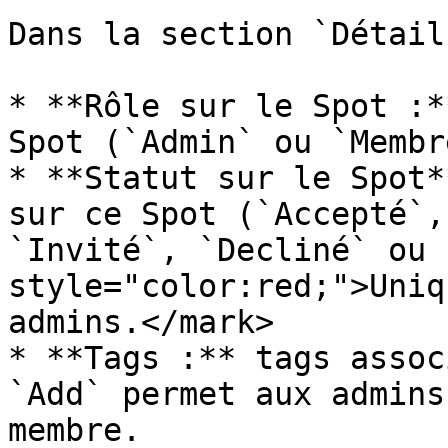
Dans la section `Détails
* **Rôle sur le Spot :*
Spot (`Admin` ou `Membre
* **Statut sur le Spot*
sur ce Spot (`Accepté`,
`Invité`, `Decliné` ou 
style="color:red;">Uniq
admins.</mark>

* **Tags :** tags assoc
`Add` permet aux admins
membre.
