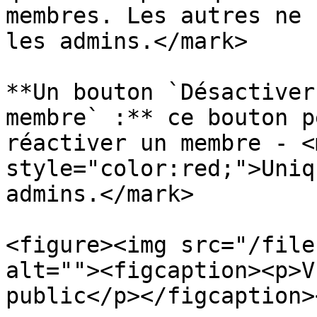
membres. Les autres ne 
les admins.</mark>

**Un bouton `Désactiver
membre` :** ce bouton p
réactiver un membre - <m
style="color:red;">Uniq
admins.</mark>

<figure><img src="/file
alt=""><figcaption><p>V
public</p></figcaption>