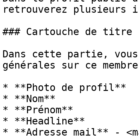
retrouverez plusieurs i
### Cartouche de titre

Dans cette partie, vous
générales sur ce membre.
* **Photo de profil**

* **Nom**

* **Prénom**

* **Headline**

* **Adresse mail** - <ma