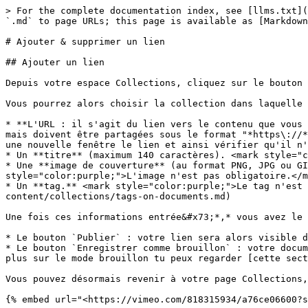
> For the complete documentation index, see [llms.txt](
`.md` to page URLs; this page is available as [Markdown
# Ajouter & supprimer un lien

## Ajouter un lien

Depuis votre espace Collections, cliquez sur le bouton 
Vous pourrez alors choisir la collection dans laquelle 
* **L'URL : il s'agit du lien vers le contenu que vous 
mais doivent être partagées sous le format "*https\://*
une nouvelle fenêtre le lien et ainsi vérifier qu'il n'
* Un **titre** (maximum 140 caractères). <mark style="c
* Une **image de couverture** (au format PNG, JPG ou GI
style="color:purple;">L'image n'est pas obligatoire.</m
* Un **tag.** <mark style="color:purple;">Le tag n'est 
content/collections/tags-on-documents.md)

Une fois ces informations entrée&#x73;*,* vous avez le 
* Le bouton `Publier` : votre lien sera alors visible d
* Le bouton `Enregistrer comme brouillon` : votre docum
plus sur le mode brouillon tu peux regarder [cette sect
Vous pouvez désormais revenir à votre page Collections,
{% embed url="<https://vimeo.com/818315934/a76ce06600?s