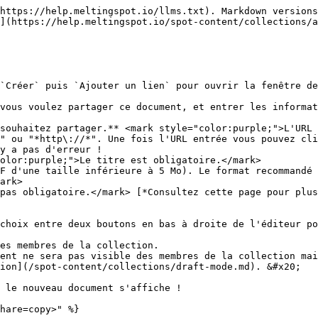
https://help.meltingspot.io/llms.txt). Markdown versions
](https://help.meltingspot.io/spot-content/collections/a
`Créer` puis `Ajouter un lien` pour ouvrir la fenêtre de
vous voulez partager ce document, et entrer les informat
souhaitez partager.** <mark style="color:purple;">L'URL 
" ou "*http\://*". Une fois l'URL entrée vous pouvez cli
y a pas d'erreur !

olor:purple;">Le titre est obligatoire.</mark>

F d'une taille inférieure à 5 Mo). Le format recommandé 
ark>

pas obligatoire.</mark> [*Consultez cette page pour plu
choix entre deux boutons en bas à droite de l'éditeur po
es membres de la collection.

ent ne sera pas visible des membres de la collection mai
ion](/spot-content/collections/draft-mode.md). &#x20;

 le nouveau document s'affiche !

hare=copy>" %}
