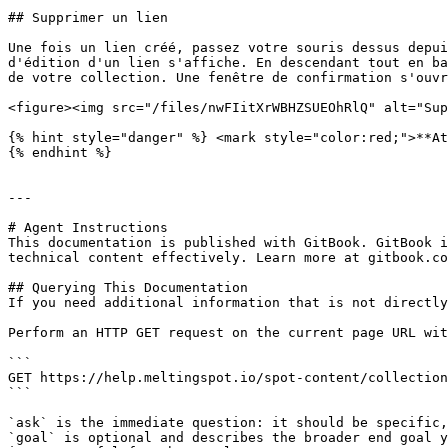
## Supprimer un lien

Une fois un lien créé, passez votre souris dessus depui
d'édition d'un lien s'affiche. En descendant tout en ba
de votre collection. Une fenêtre de confirmation s'ouvr
<figure><img src="/files/nwFIitXrWBHZSUEOhRlQ" alt="Sup
{% hint style="danger" %} <mark style="color:red;">**At
{% endhint %}

---

# Agent Instructions

This documentation is published with GitBook. GitBook i
technical content effectively. Learn more at gitbook.co
## Querying This Documentation

If you need additional information that is not directly
Perform an HTTP GET request on the current page URL wit
```

GET https://help.meltingspot.io/spot-content/collection
```

`ask` is the immediate question: it should be specific,
`goal` is optional and describes the broader end goal y