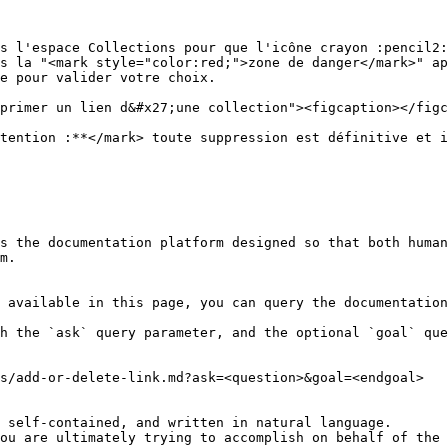
s l'espace Collections pour que l'icône crayon :pencil2:
s la "<mark style="color:red;">zone de danger</mark>" ap
e pour valider votre choix.

primer un lien d&#x27;une collection"><figcaption></figc
tention :**</mark> toute suppression est définitive et i
s the documentation platform designed so that both human
m.

 available in this page, you can query the documentation
h the `ask` query parameter, and the optional `goal` que
s/add-or-delete-link.md?ask=<question>&goal=<endgoal>

 self-contained, and written in natural language.

ou are ultimately trying to accomplish on behalf of the 