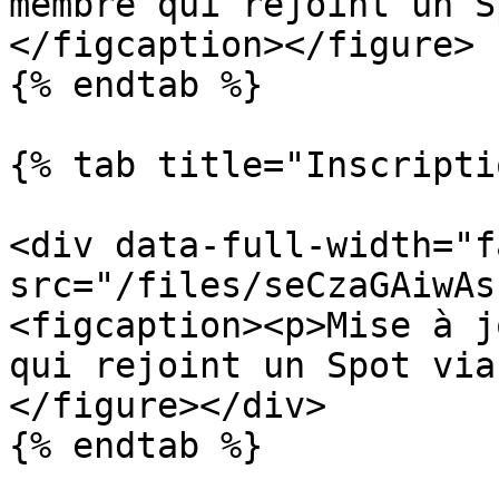
membre qui rejoint un S
</figcaption></figure>

{% endtab %}

{% tab title="Inscripti
<div data-full-width="f
src="/files/seCzaGAiwAs
<figcaption><p>Mise à j
qui rejoint un Spot via
</figure></div>

{% endtab %}
