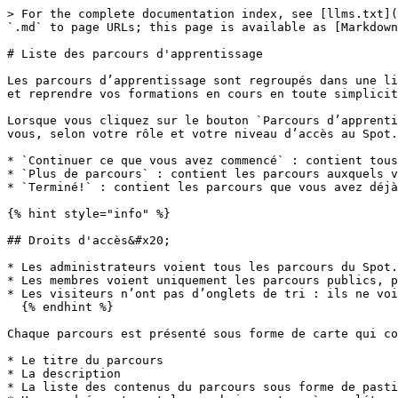
> For the complete documentation index, see [llms.txt](
`.md` to page URLs; this page is available as [Markdown
# Liste des parcours d'apprentissage

Les parcours d’apprentissage sont regroupés dans une li
et reprendre vos formations en cours en toute simplicit
Lorsque vous cliquez sur le bouton `Parcours d’apprenti
vous, selon votre rôle et votre niveau d’accès au Spot.
* `Continuer ce que vous avez commencé` : contient tous
* `Plus de parcours` : contient les parcours auxquels v
* `Terminé!` : contient les parcours que vous avez déjà
{% hint style="info" %}

## Droits d'accès&#x20;

* Les administrateurs voient tous les parcours du Spot.

* Les membres voient uniquement les parcours publics, p
* Les visiteurs n’ont pas d’onglets de tri : ils ne voi
  {% endhint %}

Chaque parcours est présenté sous forme de carte qui co
* Le titre du parcours

* La description

* La liste des contenus du parcours sous forme de pasti