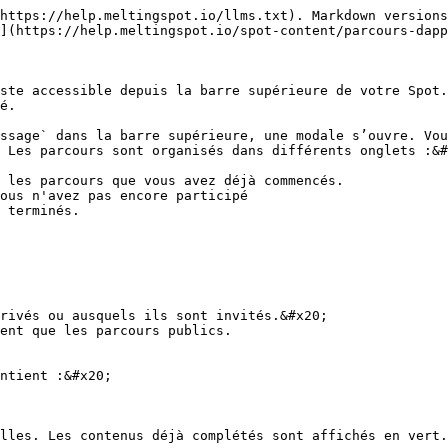
https://help.meltingspot.io/llms.txt). Markdown versions
](https://help.meltingspot.io/spot-content/parcours-dapp
ste accessible depuis la barre supérieure de votre Spot.
é.

ssage` dans la barre supérieure, une modale s’ouvre. Vou
 Les parcours sont organisés dans différents onglets :&#
 les parcours que vous avez déjà commencés.

ous n'avez pas encore participé

 terminés.

rivés ou ausquels ils sont invités.&#x20;

ent que les parcours publics.

ntient :&#x20;

lles. Les contenus déjà complétés sont affichés en vert.